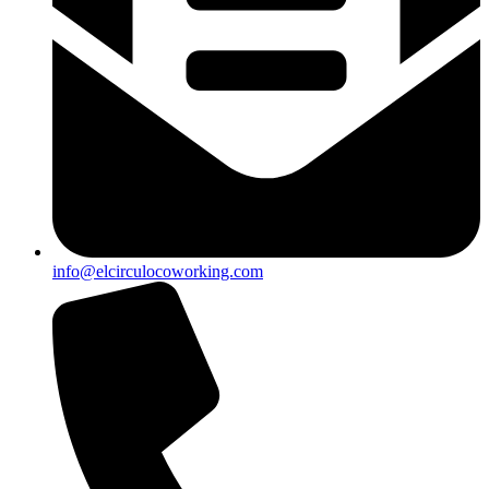
info@elcirculocoworking.com