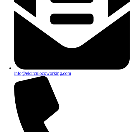
info@elcirculocoworking.com